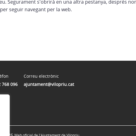
eu. Segurament s'obrirà en una altra pestanya, després no
per seguir navegant per la web.
èfon
Correu electrònic
 768 096
ajuntament@vilopriu.cat
© 2026
Web oficial de l'Ajuntament de Vilopriu