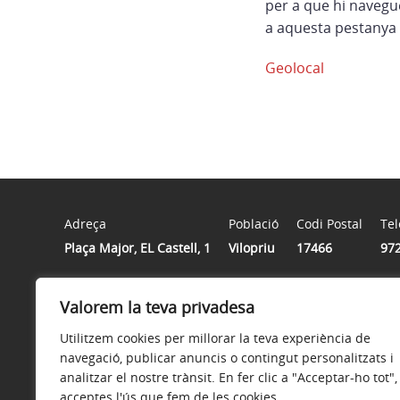
per a que hi navegu
a aquesta pestanya 
Geolocal
Adreça
Població
Codi Postal
Tel
Plaça Major, EL Castell, 1
Vilopriu
17466
972
Valorem la teva privadesa
Horari
Dilluns de 16 a 20 hores
Utilitzem cookies per millorar la teva experiència de
navegació, publicar anuncis o contingut personalitzats i
analitzar el nostre trànsit. En fer clic a "Acceptar-ho tot",
acceptes l'ús que fem de les cookies.
Avís legal
Política de privacitat
Accessibilitat