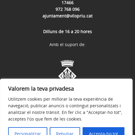
17466
972 768 096
ajuntament@vilopriu.cat
Dilluns de 16 a 20 hores
Amb el suport de:
Valorem la teva privadesa
Utilitzem cookies per millorar la teva experiència de
navegació, publicar anuncis o contingut personalitzats i
analitzar el nostre trànsit. En fer clic a "Acceptar-ho tot",
acceptes l'ús que fem de les cookies.
Avís legal
Política de privacitat
Accessibilitat
© 2026
Web oficial de l'Ajuntament de Vilopriu
Personalitzar
Rebutjar
Accepta-ho tot