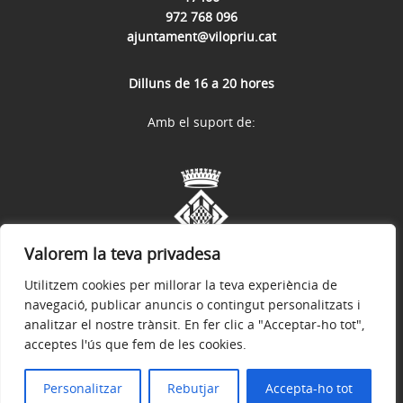
972 768 096
ajuntament@vilopriu.cat
Dilluns de 16 a 20 hores
Amb el suport de:
Valorem la teva privadesa
Utilitzem cookies per millorar la teva experiència de
navegació, publicar anuncis o contingut personalitzats i
analitzar el nostre trànsit. En fer clic a "Acceptar-ho tot",
acceptes l'ús que fem de les cookies.
Avís legal
Política de privacitat
Accessibilitat
© 2026
Web oficial de l'Ajuntament de Vilopriu
Personalitzar
Rebutjar
Accepta-ho tot